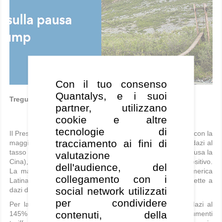
Con il tuo consenso
Quantalys, e i suoi
Tregua di 90 giorni, tranne che per la Cina.
partner, utilizzano
cookie e altre
tecnologie di
Il Presidente Trump ha annunciato una tregua di 90 giorni con la
tracciamento ai fini di
maggior parte della comunità internazionale, riducendo i dazi al
tasso base del 10% per l'Unione Europea (UE), l'Asia (esclusa la
valutazione
Cina), il Sudafrica e altri Paesi. Si tratta di uno sviluppo positivo.
dell'audience, del
La maggior parte delle altre grandi economie, tra cui America
collegamento con i
Latina, Canada, Regno Unito e Australia, erano già soggette a
social network utilizzati
dazi di base o inferiori.
per condividere
Per la Cina, invece, gli Stati Uniti hanno aumentato i dazi al
contenuti, della
145% (al 10 aprile). Un'inversione di rotta di questi aumenti