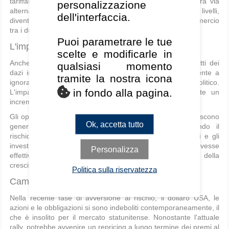
tariffari sembra improbabile, poiché non esiste una chiara via
personalizzazione
alternativa e, una volta che i dazi raggiungono questi livelli,
dell'interfaccia.
diventano essenzialmente privi di significato poiché il commercio
tra i due Paesi finirà per cessare.
Puoi parametrare le tue
L'impatto dell'incertezza sarà più duraturo
scelte e modificarle in
Anche se Trump negozierà accordi per mitigare gli effetti dei
qualsiasi momento
dazi in tempi relativamente brevi, continuerà probabilmente a
tramite la nostra icona
ignorare le norme storiche nel processo decisionale politico.
in fondo alla pagina.
L'impatto di questo nuovo approccio è sostanzialmente un
incremento dell'incertezza.
Gli operatori di mercato, i consumatori e le imprese reagiscono
Ok, accetta tutto
generalmente in modo negativo all'incertezza riducendo il
rischio: tagliando la spesa, le assunzioni, gli investimenti e gli
investimenti rischiosi. Se questo scenario dovesse
Personalizza
effettivamente verificarsi, prevediamo revisioni al ribasso della
crescita e, di conseguenza, degli utili.
Politica sulla riservatezza
Cambiamento strutturale di regime
Nella recente fase di avversione al rischio, il dollaro USA, le
azioni e le obbligazioni si sono indeboliti contemporaneamente, il
che è insolito per il mercato statunitense. Nonostante l'attuale
rally, potrebbe avvenire un repricing a lungo termine dei premi al