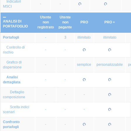
Indicatori
-
-
MSCI
Utente
Utente
ANALISI DI
non
non
PRO
PRO +
PORTAFOGLIO
registrato
pagante
Portafogli
-
3
illimitato
illimitato
Controllo di
-
-
rischio
Grafico di
-
-
semplice
personalizzabile
p
dispersione
Analisi
-
-
dettagliata
Dettaglio
-
-
-
composizione
Scelta indici
-
-
-
scenari
Confronto
-
-
portafogli