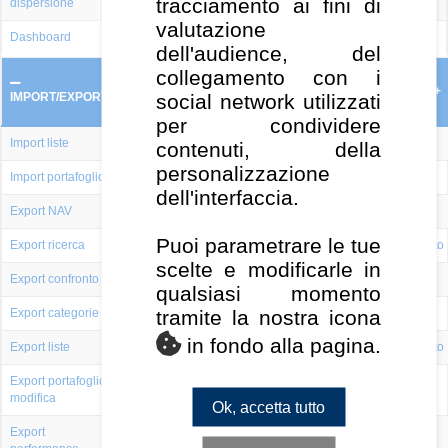
tracciamento ai fini di
dispersione
valutazione
Dashboard
-
-
-
dell'audience, del
collegamento con i
Utente
Utente
non
non
PRO
PRO +
MULTI +
social network utilizzati
IMPORT/EXPORT
registrato
pagante
per condividere
Import liste
-
contenuti, della
personalizzazione
Import portafoglio
-
dell'interfaccia.
Export NAV
-
-
-
Puoi parametrare le tue
Export ricerca
-
-
semplice
completo
completo
scelte e modificarle in
Export confronto
-
-
-
qualsiasi momento
tramite la nostra icona
Export categorie
-
-
-
in fondo alla pagina.
Export liste
-
-
semplice
completo
completo
Export portafoglio
-
-
modifica
Ok, accetta tutto
Export