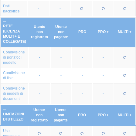
Dati
-
-
backoffice
RETE
Utente
Utente
(LICENZA
non
non
PRO
PRO +
MULTI +
MULTI + E
registrato
pagante
COLLEGATE)
Condivisione
di portafogli
-
-
-
-
modello
Condivisione
-
-
-
-
di liste
Condivisione
di modelli di
-
-
-
-
documenti
Utente
Utente
LIMITAZIONI
non
non
PRO
PRO +
MULTI +
DI UTILIZZO
registrato
pagante
Uso