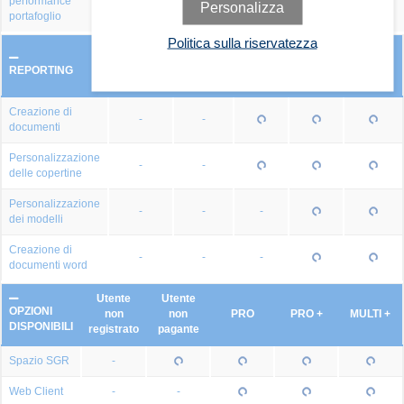
performance
-
-
-
Personalizza
portafoglio
Politica sulla riservatezza
Utente
Utente
non
non
PRO
PRO +
MULTI +
REPORTING
registrato
pagante
Creazione di
-
-
documenti
Personalizzazione
-
-
delle copertine
Personalizzazione
-
-
-
dei modelli
Creazione di
-
-
-
documenti word
Utente
Utente
OPZIONI
non
non
PRO
PRO +
MULTI +
DISPONIBILI
registrato
pagante
Spazio SGR
-
Web Client
-
-