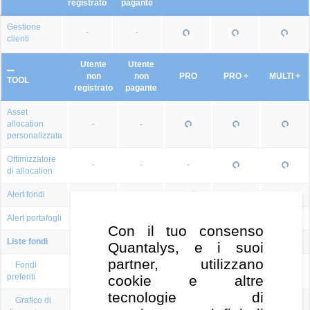
registrato
pagante
Gestione
-
-
clienti
Utente
Utente
non
non
PRO
PRO +
MULTI +
TOOL
registrato
pagante
Asset
allocation
-
-
personalizzata
Ottimizzatore
-
-
-
di allocation
Alert fondi
-
-
semplice
avanzato
avanzato
Alert portafogli
-
-
-
Con il tuo consenso
Liste fondi
-
1
illimitato
illimitato
illimitato
Quantalys, e i suoi
partner, utilizzano
Fondi
-
preferiti
cookie e altre
tecnologie di
Grafico di
-
-
-