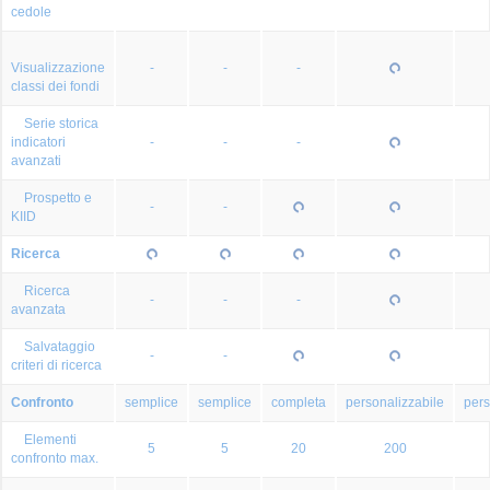
cedole
Visualizzazione
-
-
-
classi dei fondi
Serie storica
indicatori
-
-
-
avanzati
Prospetto e
-
-
KIID
Ricerca
Ricerca
-
-
-
avanzata
Salvataggio
-
-
criteri di ricerca
Confronto
semplice
semplice
completa
personalizzabile
pers
Elementi
5
5
20
200
confronto max.