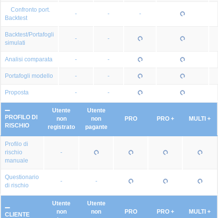
Confronto port.
-
-
-
Backtest
Backtest/Portafogli
-
-
simulati
Analisi comparata
-
-
Portafogli modello
-
-
Proposta
-
-
Utente
Utente
PROFILO DI
non
non
PRO
PRO +
MULTI +
RISCHIO
registrato
pagante
Profilo di
rischio
-
manuale
Questionario
-
-
di rischio
Utente
Utente
non
non
PRO
PRO +
MULTI +
CLIENTE