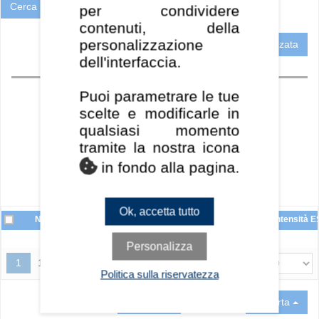
Cerca
Reimposta
per condividere
contenuti, della
personalizzazione
Ricerca avanzata
dell'interfaccia.
Home
Perf BT
Puoi parametrare le tue
Perf MT / LT
scelte e modificarle in
qualsiasi momento
Indici
tramite la nostra icona
Oneri
in fondo alla pagina.
Gestione
SRI
Ok, accetta tutto
Nome
Categoria
Valuta
Rating
YTD
1A
3A
Data
Intensità 
Nessun elemento da mostrare
Personalizza
1
1 elementi
Politica sulla riservatezza
Confronto
Esporta